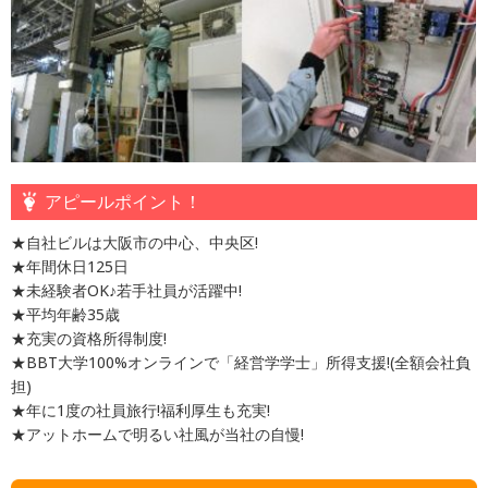
アピールポイント！
★自社ビルは大阪市の中心、中央区!
★年間休日125日
★未経験者OK♪若手社員が活躍中!
★平均年齢35歳
★充実の資格所得制度!
★BBT大学100%オンラインで「経営学学士」所得支援!(全額会社負
担)
★年に1度の社員旅行!福利厚生も充実!
★アットホームで明るい社風が当社の自慢!