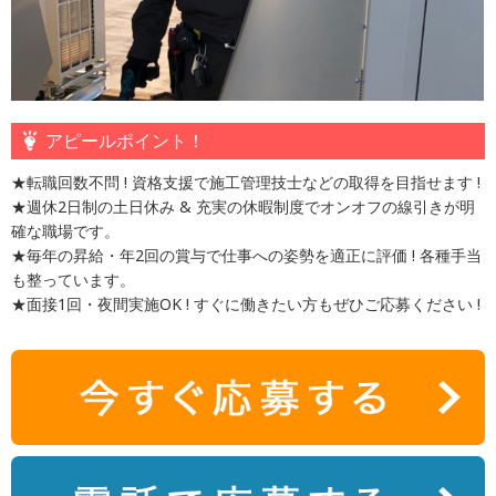
アピールポイント！
★転職回数不問 ! 資格支援で施工管理技士などの取得を目指せます !
★週休2日制の土日休み & 充実の休暇制度でオンオフの線引きが明
確な職場です。
★毎年の昇給・年2回の賞与で仕事への姿勢を適正に評価 ! 各種手当
も整っています。
★面接1回・夜間実施OK ! すぐに働きたい方もぜひご応募ください !