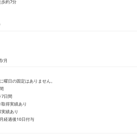
歩約7分
り
間/月
特に曜日の固定はありません。
間
7日間
※取得実績あり
得実績あり
月経過後10日付与