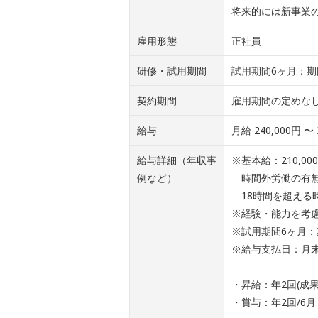
将来的には新事業
雇用形態
正社員
研修・試用期間
試用期間6ヶ月：
契約期間
雇用期間の定めな
給与
月給 240,000円 〜 
給与詳細（年収事
※基本給：210,00
例など）
時間外労働の有無
18時間を超える
※経験・能力を考
※試用期間6ヶ月
※給与支払日：月末
・昇給：年2回(成
・賞与：年2回/6月