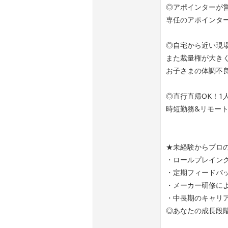
◎アポインターが
専任のアポインタ
◎自宅から近い現
また裁量権が大き
お子さまの体調不
◎直行直帰OK！1
時短勤務&リモー
★未経験からプロ
・ロールプレイン
・定期フィードバ
・メーカー研修に
・中長期のキャリ
◎あなたの成長段