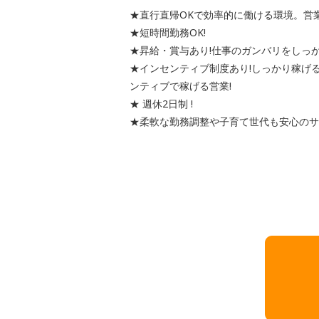
★直行直帰OKで効率的に働ける環境。営
★短時間勤務OK!
★昇給・賞与あり!仕事のガンバリをしっか
★インセンティブ制度あり!しっかり稼げ
ンティブで稼げる営業!
★ 週休2日制 !
★柔軟な勤務調整や子育て世代も安心のサ