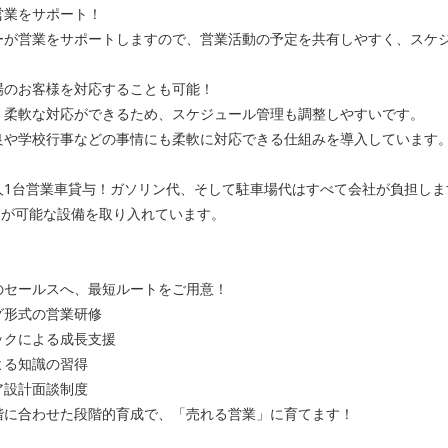
営業をサポート！
ーが営業をサポートしますので、営業活動の予定を共有しやすく、スケ
場のお客様を対応することも可能！
く柔軟な対応ができるため、スケジュール管理も調整しやすいです。
良や学校行事などの事情にも柔軟に対応できる仕組みを導入しています
人1台営業車貸与！ガソリン代、そして駐車場代はすべて会社が負担しま
トが可能な設備を取り入れています。
のセールスへ、最短ルートをご用意！
グ形式の営業研修
ックによる成長支援
よる知識の習得
ア設計面談制度
階に合わせた段階的育成で、「売れる営業」に育てます！