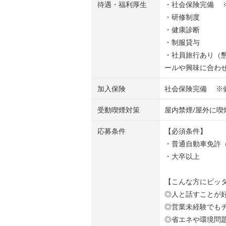
待遇・福利厚生
・社会保険完備 
・研修制度
・健康診断
・制服貸与
・社員旅行あり（
ールや興味に合わ
加入保険
社会保険完備 ※
受動喫煙対策
屋内禁煙/屋外に喫
応募条件
【必須条件】
・普通自動車免許（
・大卒以上
【こんな方にピッ
◎人と話すことが
◎営業未経験でも
◎省エネや環境問