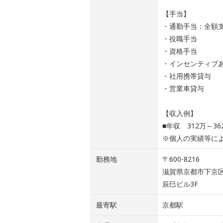
【手当】
・通勤手当：全額
・役職手当
・資格手当
・インセンティブ
・社用携帯貸与
・営業車貸与
【収入例】
■年収 312万～3
※個人の実績等に
勤務地
〒600-8216
滋賀県京都市下京区
辰巳ビル3F
最寄駅
京都駅