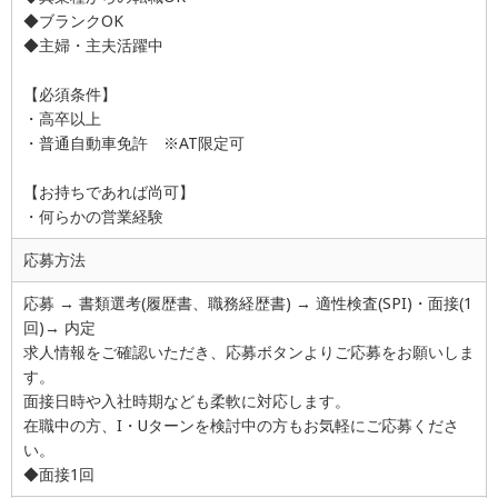
◆ブランクOK
◆主婦・主夫活躍中
【必須条件】
・高卒以上
・普通自動車免許 ※AT限定可
【お持ちであれば尚可】
・何らかの営業経験
応募方法
応募 → 書類選考(履歴書、職務経歴書) → 適性検査(SPI)・面接(1
回)→ 内定
求人情報をご確認いただき、応募ボタンよりご応募をお願いしま
す。
面接日時や入社時期なども柔軟に対応します。
在職中の方、I・Uターンを検討中の方もお気軽にご応募くださ
い。
◆面接1回