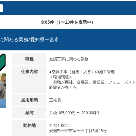
全65件（1〜20件を表示中）
事に関わる業務/愛知県一宮市
職種
空調工事に関わる業務
仕事内容
●空調工事（新築・入替）の施工管理
＜職場環境＞
・前職が商社、金融業、運送業、アミューズメン
経験者が多くを...
雇用形態
正社員
給与
月給 185,000円 〜 230,000円
勤務地
〒491-0024
愛知県一宮市富士三丁目5番15号