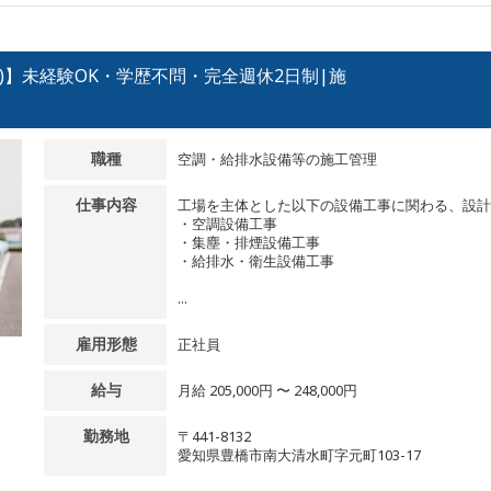
)】未経験OK・学歴不問・完全週休2日制|施
職種
空調・給排水設備等の施工管理
仕事内容
工場を主体とした以下の設備工事に関わる、設計
・空調設備工事
・集塵・排煙設備工事
・給排水・衛生設備工事
...
雇用形態
正社員
給与
月給 205,000円 〜 248,000円
勤務地
〒441-8132
愛知県豊橋市南大清水町字元町103-17