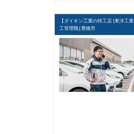
【ダイキン工業の特工店 (東洋工業
工管理職|豊橋市