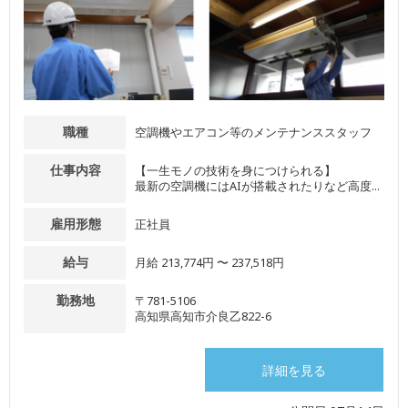
職種
空調機やエアコン等のメンテナンススタッフ
仕事内容
【一生モノの技術を身につけられる】
最新の空調機にはAIが搭載されたりなど高度...
雇用形態
正社員
給与
月給 213,774円 〜 237,518円
勤務地
〒781-5106
高知県高知市介良乙822-6
詳細を見る