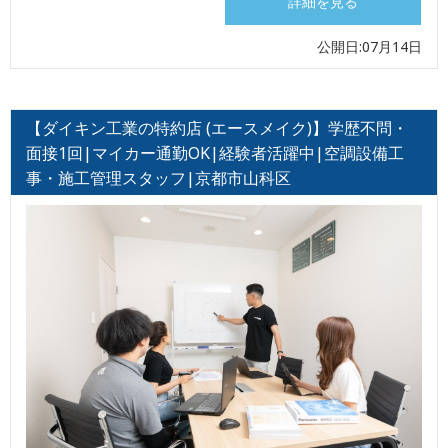
詳細を見る
公開日:07月14日
【ダイキン工業の特約店 (エースメイク)】学歴不問・
面接1回|マイカー通勤OK|経験者活躍中|空調設備工
事・施工管理スタッフ|京都市山科区