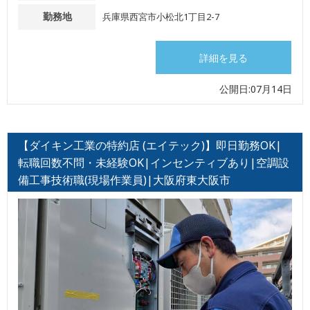
勤務地
兵庫県西宮市小松北1丁目2-7
詳細を見る
公開日:07月14日
【ダイキン工業の特約店 (エイテック)】即日勤務OK|
転職回数不問・未経験OK|インセンティブあり|空調設
備工事技術職(現場作業員)|大阪府東大阪市