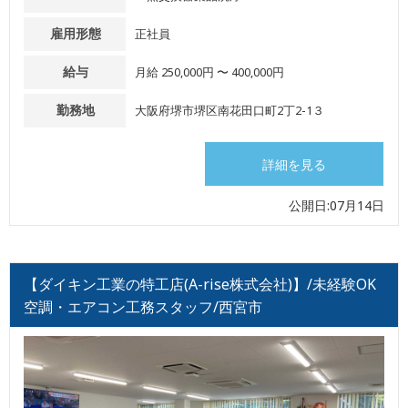
雇用形態
正社員
給与
月給 250,000円 〜 400,000円
勤務地
大阪府堺市堺区南花田口町2丁2-1３
詳細を見る
公開日:07月14日
【ダイキン工業の特工店(A-rise株式会社)】/未経験OK
空調・エアコン工務スタッフ/西宮市