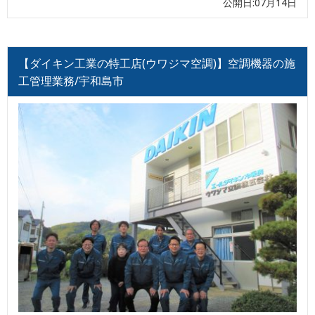
公開日:07月14日
【ダイキン工業の特工店(ウワジマ空調)】空調機器の施
工管理業務/宇和島市