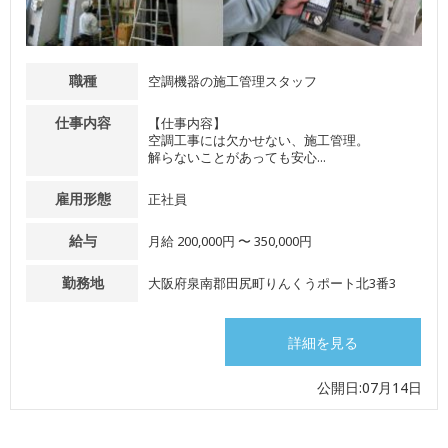
職種
空調機器の施工管理スタッフ
仕事内容
【仕事内容】
空調工事には欠かせない、施工管理。
解らないことがあっても安心...
雇用形態
正社員
給与
月給 200,000円 〜 350,000円
勤務地
大阪府泉南郡田尻町りんくうポート北3番3
詳細を見る
公開日:07月14日